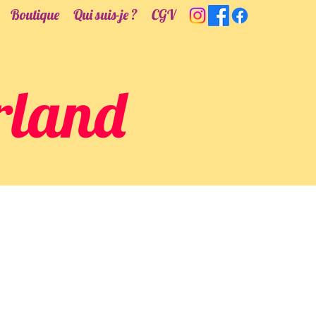
Boutique
Qui suis-je ?
CGV
rland