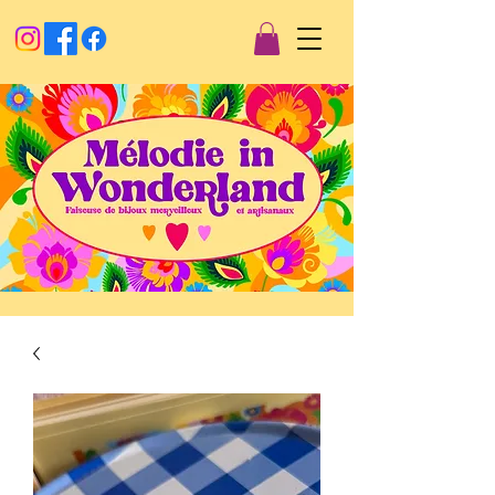
Créations artisanales
Mélodie in wonderland
Faiseuse
de
bijoux merveilleux