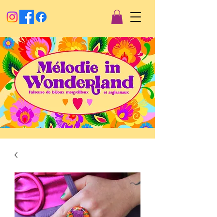
Créations artisanales
Mélodie in wonderland
Faiseuse
de
bijoux merveilleux