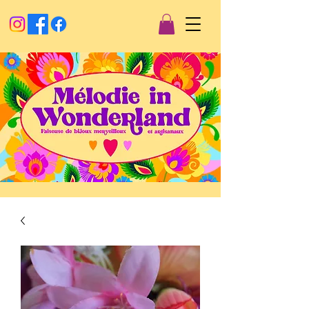
Créations artisanales
Mélodie in wonderland
Faiseuse
de
bijoux merveilleux