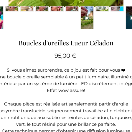
Boucles d'oreilles Lueur Céladon
Prix
95,00 €
Si vous aimez surprendre, ce bijou est fait pour vous ❤️
ne boucle d'oreille semblable à un petit luminaire, illuminé 
'intérieur par un système de lumière LED discrètement intégr
Effet wow assuré!
Chaque pièce est réalisée artisanalementà partir d'argile
polymère translucide, soigneusement travaillée afin d'obteni
un motif unique aux sublimes teintes de céladon, turquoise,
vert, le tout résiné pour une brillance parfaite.
Cette technique permet d'obtenir une diffusion lumineuse