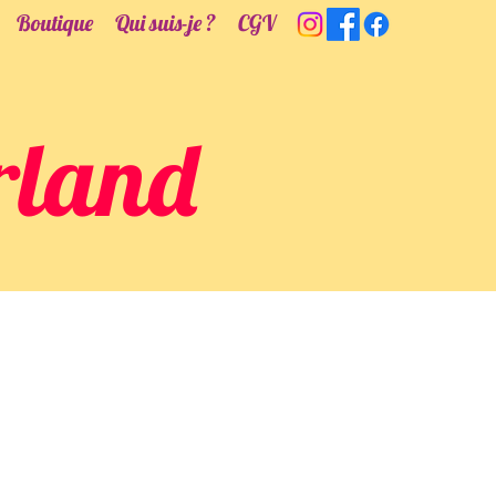
Boutique
Qui suis-je ?
CGV
rland