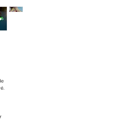
de
é.
r