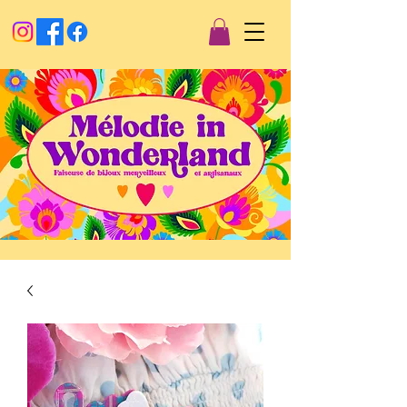
Créations artisanales
Mélodie in wonderland
Faiseuse
de
bijoux merveilleux