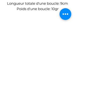
Longueur totale d'une boucle: 9cm
Poids d'une boucle: 10gr
Boucles d'oreilles Un bout de ciel
Piles et LED