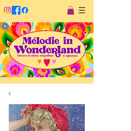
Créations artisanales
Mélodie in wonderland
Faiseuse
de
bijoux merveilleux