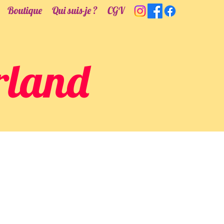
Boutique
Qui suis-je ?
CGV
rland