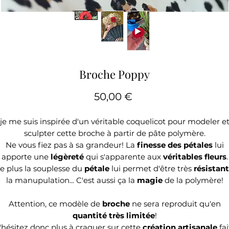
Broche Poppy
Prix
50,00 €
je me suis inspirée d'un véritable
coquelicot
pour modeler e
sculpter cette broche à partir de pâte polymère.
Ne vous fiez pas à sa grandeur! La
finesse des pétales
lui
apporte une
légèreté
qui s'apparente aux
véritables fleurs
.
e plus la souplesse du
pétale
lui permet d'être très
résistant
la manupulation... C'est aussi ça la
magie
de la polymère!
Attention, ce modèle de
broche
ne sera reproduit qu'en
quantité très limitée
!
'hésitez donc plus à craquer sur cette
création artisanale
fai