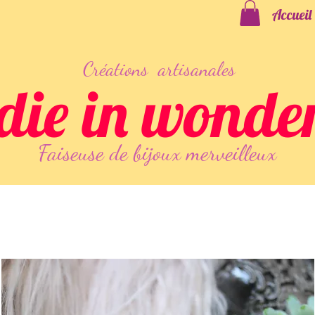
Accueil
Créations artisanales
die in wonde
Faiseuse
de
bijoux merveilleux